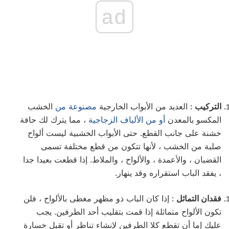
ad
التركيب
: العديد من الأبواب الخارجية
مصنوعة من
الخشب
المكسو بالمعدن
أو من الألياف الزجاجية
، مما يترك لك حافة
خشنة على جانب القطع. حتى الأبواب الخشبية ليست ألواح
صلبة من الخشب ، لأنها تتكون من قطع مختلفة تسمى
القضبان ، والأعمدة ، والألواح ، والملاط. إذا قطعت بعيدا جدا
، يفقد الباب استقراره وقد ينهار.
فقدان التماثل
: إذا كان الباب ذو مظهر مغطى بالألواح ، فلن
تكون الألواح متماثلة إذا قمت بتقليب أحد الطرفين. يجب
عليك إما أن تقطع كلا الطرفين لإنشاء تناظر أو تقبل خسارة