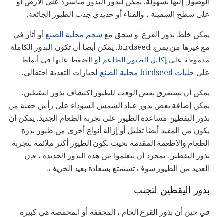
الوصول إليها بسهولة. يمكن لبذور البذور مباشرة على الأرض أو
على سطح السفينة ، والفناء أو حديدي جذب الطيور الجائعة.
يمكن خلط بذور القرع أو سحق مع
شحم محلية الصنع
أو أثار في
مع غيرها من يمزج birdseed. يمكن أيضا أن تكون البذور الكاملة
مدموجة على
إكليل الطيور الطاعم
أو الضغط عليها في أنماط
على
حليات birdseed محلية الصنع
لخيارات التغذية احتفالي.
يمكن أن يستغرق بعض الوقت للطيور اكتشاف بذور اليقطين.
يمكن إضافة بعض بذور عباد الشمس السوداء على رأس حفنة من
بذور اليقطين مساعدة الطيور على تجربة الطعام الجديد. يمكن أن
يكون من المفيد أيضًا تقليل أو إزالة أنواع أخرى من طيور بذرة
الطعام والأطعمة المقدمة بحيث تكون الطيور أكثر ملائمة لتجربة
بذور اليقطين. بمجرد أن يتعلموا عن هذه البذور الجديدة ، فإن
العديد من الطيور سوف تستمتع بسعادة بعيد الخريف.
بذور اليقطين لتجنب
في حين أن بذور القرع الخام ، المجففة أو المحمصة هي كبيرة