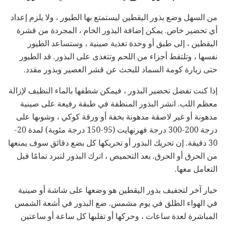
من السهل وضع بذور اليقطين ليستمتع بها الطيور ، ولا يلزم إعداد
أي تحضير خاص. يمكن إضافة البذور الخام ، المجردة من قشرة
اليقطين ، إلى طبق أو وحدة تغذية صينية ، وستساعد الطيور
نفسها ، وتلتقط أجزاء من اللحم وتتغذى على البذور. قد الطيور
حتى زيارة كومة السماد للبحث عن قشر العصير وبذور مقدد.
إذا كنت تفضل تحضير البذور ، فيمكن شطفها بالماء النظيف لإزالة
معظم اللب. انشر البذور المنظفة في طبقة رفيعة على صينية
مدهونة أو غير لاصقة مدهونة بخفة أو ورقة كوكي ، وشوىها على
درجة 200-300 درجة فهرنهايت (95-150 درجة مئوية) لمدة 20-
30 دقيقة. إن تحريك البذور أو تحريكها كل بضع دقائق سوف يمنعها
من الحرق أو الحرق. بعد التحميص ، اترك البذور لتبرد تمامًا قبل
التعامل معها.
خيار آخر لتجفيف بذور اليقطين هو وضعها على شاشة أو صينية
في الهواء الطلق في يوم مشمس. ضع البذور في أشعة الشمس
المباشرة لعدة ساعات ، وحركها أو تقلبها كل ساعة أو ساعتين