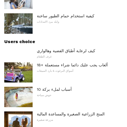
كيفية استخدام حمام الطيور ساخنة
وايلد بيرد الامدادات
Users choice
كيف لرعاية أطباق الفضية وهالواري
غرف الطعام
18+ ألعاب يجب عليك دائما شراء مستعملة
أسواق البرغوث & يارد المبيعات
10 أسباب لملء بركة
حوض سباحة
المنح الزراعية الصغيرة والمساعدة المالية
مزرعة صغيرة