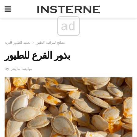
ad
نصائح لمراقبة الطيور
تغذية الطيور البرية
بذور القرع للطيور
by ميليسا ماينتز