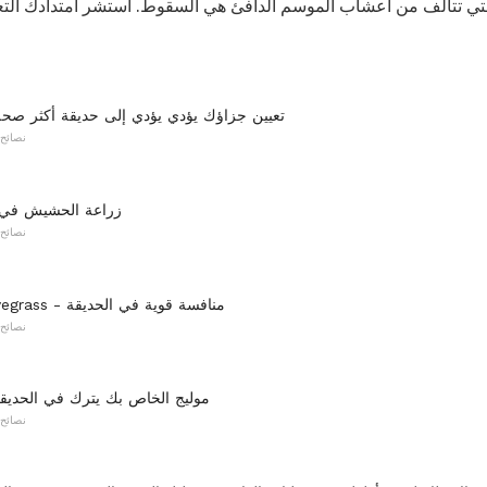
تي تتألف من أعشاب الموسم الدافئ هي السقوط. استشر امتدادك التع
تعيين جزاؤك يؤدي يؤدي إلى حديقة أكثر صحة 
نصائح 
زراعة الحشيش في ا
نصائح 
Perennial Ryegrass - منافسة قوية في الحديقة
نصائح 
موليج الخاص بك يترك في الحديق
نصائح 