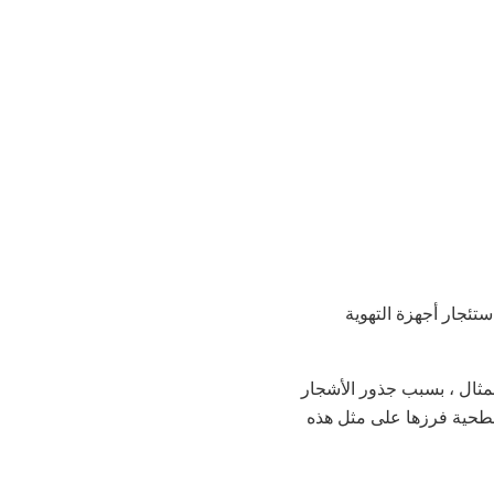
تئجار أجهزة التهوية
لمثال ، بسبب جذور الأشجار
لتربة السطحية رقيقة جدًا. انتشر 1/4 "من التربة السطحية فرزها على مثل هذه