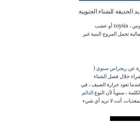
د الحديقة للشتاء الجنوبية
، مثل العشب برمودا ، عشب الجاموس ، zoysia أو عشب
لية تحمل المروج البنية غير
رة عن
ريجراس سنوي
(
 لك ryegrass السنوية سجادة خضراء خلال فصل الشتاء
دما تعود حرارة الصيف ، في
ة ، سنوياً لأن النوع
الدائم
غذيات. أنت لا تريد أي شيء