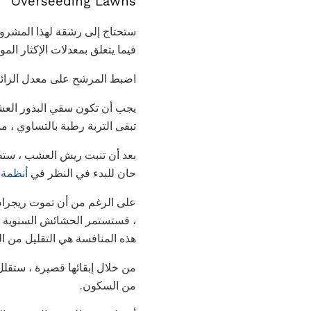
Overseeding Lawns
ستحتاج إلى رشقة لهذا المشروع
فيما يتعلق بمعدلات الإكثار المو
اضبط المرشح على معدل الزائد
يجب أن تكون سقي البذور العشب
تبقى التربة رطبة بالتساوي ، مم
بعد أن تنبت ريش العشب ، ستظل
حان للبدء في النظر في
أنظمة ا
على الرغم من أن تموت ريجراس
، فستستمر الحشائش السنوية في
هذه المنافسة هي التقليل من ال
من خلال إبقائها قصيرة ، ستقل
من السكون.