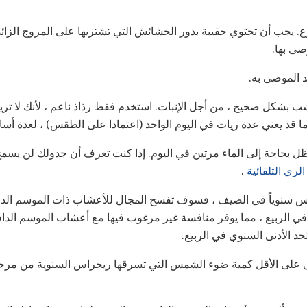
. يجب أن تحتوي حقيبة بذور الحشائش التي تشتريها على المروج الزا
صى بها.
 الموصى به.
 بشكل صحيح ، من أجل الإنبات. استخدم فقط رذاذ ناعم ، لأنك لا تر
ا قد يعني عدة ريات في اليوم الواحد (اعتمادا على الطقس) ، لعدة أساب
 بحاجة إلى الماء مرتين في اليوم. إذا كنت تعرف أن جدولك لن يسمح
لري التلقائية
.
 سنوياً في الصيف ، فسوف تفسح المجال للأعشاب ذات الموسم الدافئ 
 الربيع ، مما يوفر منافسة غير مرغوب فيها مع أعشاب الموسم الداف
حد الأدنى السنوي في الربيع.
ل على الأقل كمية ضوء الشمس التي تسرقها ريجراس السنوية من مرجك