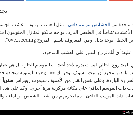
تجدي
 واحدة من
الحشائش موسم دافئ
أعشاب تتباطأ في الطقس البارد ، يواجه مالكو المنازل الجنوبيون احتما
ظ ، يوجد بديل. ومن المعروف باسم "المروج overseeding".
 عليه: أي أنك تزرع البذور على العشب الموجود.
ي المشروع الحالي ليست بذرة لأحد أعشاب الموسم الحار ، بل هي عبا
) - عشب بارد. وبمجرد أن تنبت ، سوف توفر
حرارة الباردة. وعلى نفس القدر من الأهمية ، سيموت ريجراس
سنوياً
عن
ذات الموسم الدافئ على مكانة مركزية مرة أخرى. أؤكد على هذه الكلم
ب ذات الموسم الدافئ ، مما يحرمهم من أشعة الشمس ، والماء ، والم