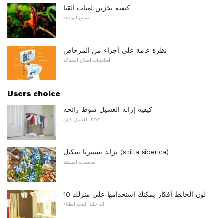
كيفية تخزين لمبات القنا
نصائح البستنة
نظرة عامة على أجزاء من المرحاض
أساسيات إصلاح السباكة
Users choice
كيفية إزالة الغسيل سوط رائحة
الغسيل كيف TOS
تزايد سيبيريا سكيل (scilla siberica)
أساسيات البستنة
10 لون الحائط أفكار يمكنك استخدامها على منزلك
الداخلية البيت الطلاء