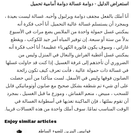
استعراض الدليل - دوامة غسالة دوامة أمامية تحميل
أنا أملك بالفعل مجفف دوامة ويرلبول وأحبه. غسالة ليست بعيدة ،
وبمجرد أن يستسلم غسالة عالية التحميل. أنا أحب فكرة أنه
يمكنني غسل حمولة واحدة من الملابس بضع مرات في الأسبوع
بدلاً من ستة أو سبعة. إن توفير المياه أمر جيد للكوكب ، ويقطع
غازاتي ، وسوف يكون فاتورة الكهرباء عظيمة! أنا أحب فكرة أنه
يمكنني غسل أغطية الفراش والنعال في المنزل وليس من
الضروري أن تأخذهم إلى غرفة الغسيل. إذا كنت قد حاولت غسلها
في غسالة ذات حمولة عالية ، فأنت تعرف كيف تكون رائحة
الصابون فوقها وليس في الأسفل. لست متأكدا من أنني حصلت
على أي شيء تم شطفه بشكل صحيح مع صابون أوتوماتيكي قابل
للسحب ، مبيض ، منعم القماش ، وموزع ما قبل الغسيل ، بمجرد
أن تقوم بملئها ، فإن الماكينة تغذيها في أسطوانة الغسالة في
الوقت المناسب تمامًا. سوف أملك واحدة من هذه الغسالات قريبا.
Enjoy similar articles
فوانيس البنزين للضوء الساطع