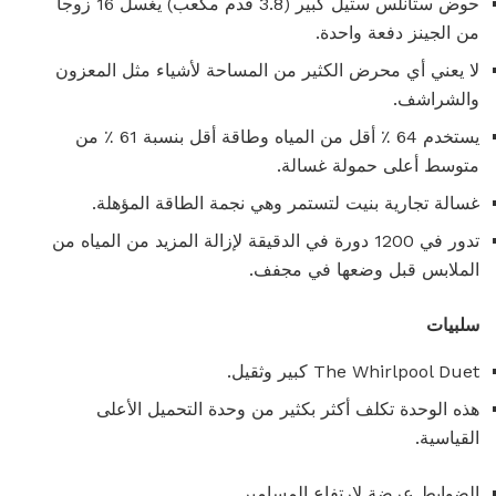
حوض ستانلس ستيل كبير (3.8 قدم مكعب) يغسل 16 زوجا
من الجينز دفعة واحدة.
لا يعني أي محرض الكثير من المساحة لأشياء مثل المعزون
والشراشف.
يستخدم 64 ٪ أقل من المياه وطاقة أقل بنسبة 61 ٪ من
متوسط ​​أعلى حمولة غسالة.
غسالة تجارية بنيت لتستمر وهي نجمة الطاقة المؤهلة.
تدور في 1200 دورة في الدقيقة لإزالة المزيد من المياه من
الملابس قبل وضعها في مجفف.
سلبيات
The Whirlpool Duet كبير وثقيل.
هذه الوحدة تكلف أكثر بكثير من وحدة التحميل الأعلى
القياسية.
الضوابط عرضة لارتفاع المسامير.