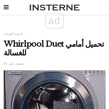
ad
الأجهزة الكهربائية
Whirlpool Duet تحميل أمامي
للغسالة
by تيموثي ثييل