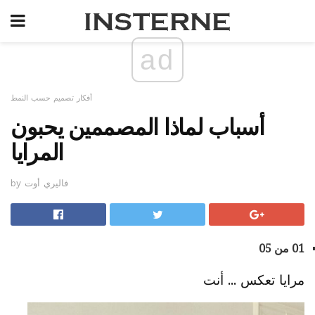
ad
أفكار تصميم حسب النمط
أسباب لماذا المصممين يحبون
المرايا
by فاليري أوت
01 من 05
مرايا تعكس ... أنت