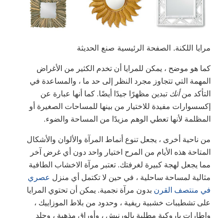
مرايا اللكنة. الصفحة الرئيسية صنع الحديثة
كما هو موضح ، يمكن للمرايا أن تخدم الكثير من الأغراض
المهمة التي تتجاوز مجرد النظر إلى حد ما ، والمساعدة في
التأكد من
أنك
تبدين مظهرًا جيدًا أيضًا. كما أنها عبارة عن
إكسسوارات مفيدة للاختيار من بينها للمساحات الصغيرة أو
المظلمة لأنها تعطي الوهم مزيدًا من المساحة والضوء.
من ناحية أخرى ، يجعل تنوع أنماط المرآة والألوان والأشكال
المتاحة هذه الأيام من المرح اختيار واحد دون أي غرض آخر
مما يجعل لهجة كبيرة لغرفتك. تعتبر مرآة الاخشاب الطافية
مثالية لمساحة ساحلية ، في حين لا تكتمل أي منزل
عصري
في منتصف القرن
بدون مرآة نجمية. يمكن أن تحتوي المرايا
على تشطيبات خشبية ريفية ، وحدود من بلاط الموزاييك ،
وإطارات باروكية مطلية بالورنيش ، وأوراق مذهبة ، وجلد