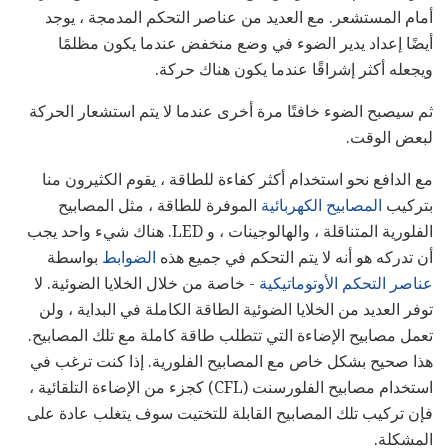
أمام المستشعر. مع العديد من عناصر التحكم المدمجة ، يوجد
أيضًا إعداد يدير الضوء في وضع منخفض عندما يكون مظلمًا
ويجعله أكثر إشراقًا عندما يكون هناك حركة.
ثم سيصبح الضوء خافتًا مرة أخرى عندما لا يتم استشعار الحركة
لبعض الوقت.
مع الدافع نحو استخدام أكثر كفاءة للطاقة ، يقوم الكثيرون منا
بتركيب
المصابيح الكهربائية
الموفرة للطاقة ، مثل المصابيح
الفلورية المتناقلة ، والهالوجينات ، و LED. هناك شيء واحد يجب
أن تدركه هو أنه لا يتم التحكم في جميع هذه
الضوابط
بواسطة
عناصر التحكم الأوتوماتيكية
- خاصة من خلال الخلايا الضوئية. لا
توفر العديد من الخلايا الضوئية الطاقة الكاملة في البداية ، ولن
تعمل مصابيح الإضاءة التي تتطلب طاقة كاملة مع تلك المصابيح.
هذا صحيح بشكل خاص مع المصابيح الفلورية. إذا كنت ترغب في
استخدام مصابيح الفلورسنت (CFL) كجزء من الإضاءة التلقائية ،
فإن تركيب تلك المصابيح القابلة للتختيت سوف يتغلب عادة على
المشكلة.