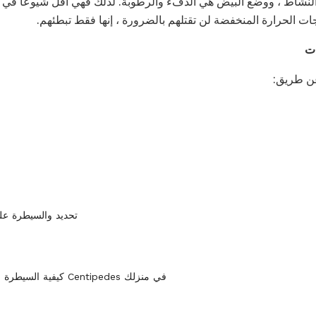
والنشاط ، ووضع البيض هي الدفء والرطوبة. لذلك فهي أقل شيوعا في ال
عن طريق:
تحديد والسيطرة على 
كيفية السيطرة على الديدان و Centipedes في منزلك