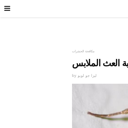
مكافحة الحشرات
ة العث الملابس
by ليزا جو لوبو