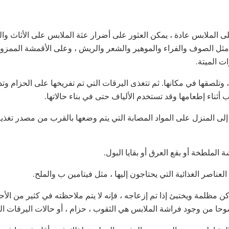
لى الملابس عادة ، يمكن العثور على أضرار عثة الملابس على الأثاث وا
 مثل الصوف والفراء والموهير والشعر والريش ، وعلى الأقمشة الممزوجة
 الميتة.
وتلصقها في مكانها. ثم تتغذى اليرقات التي تم تفريخها على الحزام وتد
 أثناء إطعامها وقد تستخدم الألياف حتى في بناء حالاتها.
إلى المنزل على المواد المصابة التي يتم وضعها بالقرب من مصدر تغذي
الملطخة أو بقع العرق أو بقايا البول.
لعناصر الغذائية التي يحتاجون إليها ، مثل فيتامين ب والملح.
مظلمة ويختبئ إذا تم إزعاجه ، فإنه لا يتم ملاحظته في كثير من الأحيا
ضوحا من وجود فراشة الملابس هي الثقوب ، حزام ، أو حالات اليرقات ال