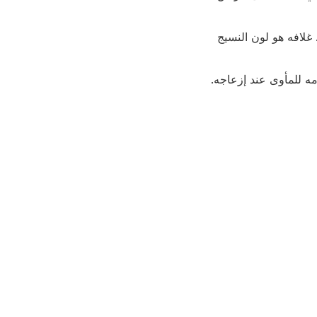
لرأس البني. غلافه هو لون النسيج
ه للمأوى عند إزعاجه.