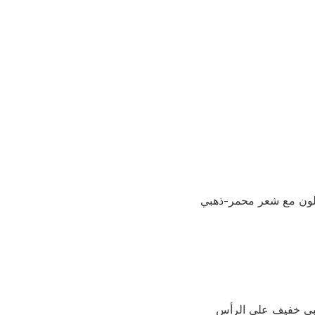
/ رمادي مصفر في اللون مع شعر محمر-ذهبي
كنها ذهبية اللون بشعر ذهبي خفيف على الرأس