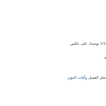
يبلغ طول عظات الملابس حوالي 1/4 بوصة ، وهي أصغر من فراشات العجينة الهندية (طولها حوالي 1/2 بوصة). على عكس
.
 نحل العسل
وآفات المؤن