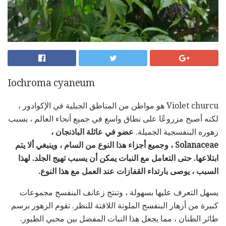
Iochroma cyaneum
Violet churcu هو مواطن من المناطق الجبلية في الإكوادور ،
لكنه أصبح مزروعًا على نطاق واسع في جميع أنحاء العالم ، بسبب
زهوره البنفسجية الجميلة.
عضو في عائلة الباذنجان ،
Solanaceae ، وجميع أجزاء هذا النوع من السام ، وينبغي ألا يتم
ابتلاعها.
حتى التعامل مع النبات يمكن أن يسبب تهيج الجلد.
لهذا
السبب ، يوصى بارتداء القفازات عند العمل مع هذا النوع.
يسهل التعرف عليها بسهولة ، وتنتج زعانف البنفسج مجموعات
كبيرة من أزهار البنفسج الملونة اللافتة للنظر. تقوم الزهور برسم
طائر الطنان ، مما يجعل هذا النبات المفضل بين محبي الطيور.