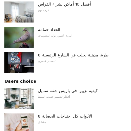
أفضل 10 أماكن لشراء الفراش
غرف نوم
الحداد حمامة
البرية الطيور تولد المعلومات
8 طرق مذهلة لجلب فن الشارع الرئيسية
تصميم عصري
Users choice
كيفية تزيين في باريس شقة ستايل
أفكار تصميم حسب النمط
8 الأدوات كل احتياجات الحضانة
مشاتل