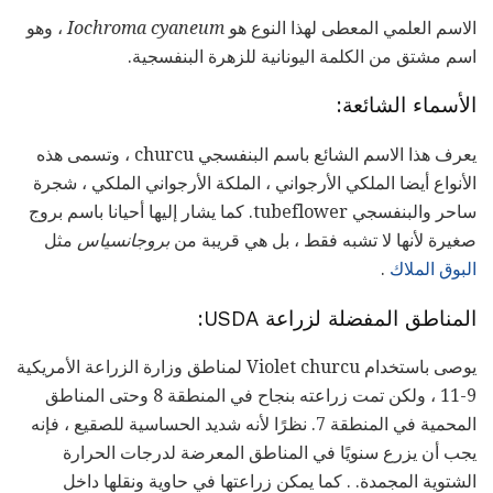
الاسم العلمي المعطى لهذا النوع هو
Iochroma cyaneum
، وهو
اسم مشتق من الكلمة اليونانية للزهرة البنفسجية.
الأسماء الشائعة:
يعرف هذا الاسم الشائع باسم البنفسجي churcu ، وتسمى هذه
الأنواع أيضا الملكي الأرجواني ، الملكة الأرجواني الملكي ، شجرة
ساحر والبنفسجي tubeflower. كما يشار إليها أحيانا باسم بروج
صغيرة لأنها لا تشبه فقط ، بل هي قريبة من
بروجانسياس
مثل
البوق الملاك
.
المناطق المفضلة لزراعة USDA:
يوصى باستخدام Violet churcu لمناطق وزارة الزراعة الأمريكية
9-11 ، ولكن تمت زراعته بنجاح في المنطقة 8 وحتى المناطق
المحمية في المنطقة 7. نظرًا لأنه شديد الحساسية للصقيع ، فإنه
يجب أن يزرع سنويًا في المناطق المعرضة لدرجات الحرارة
الشتوية المجمدة. . كما يمكن زراعتها في حاوية ونقلها داخل