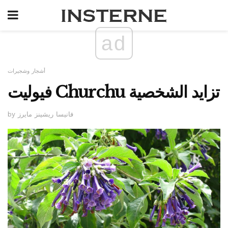
ad
أشجار وشجيرات
فيوليت Churchu تزايد الشخصية
by فانيسا ريشينز مايرز