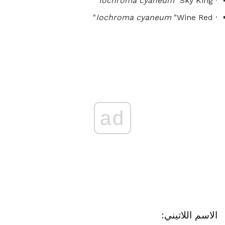
Iochroma cyaneum
"Sky King"
·
Iochroma cyaneum
"Wine Red"
·
ad
الاسم اللاتيني: