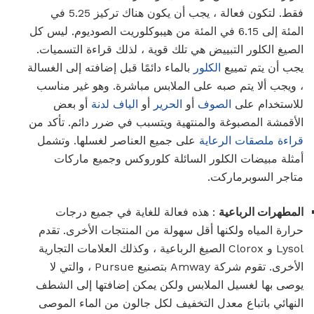
فقط. لتكون فعالة ، يجب أن يكون هناك تركيز 5.25 في
المئة إلى 6.15 في المئة من هيبوكلوريت الصوديوم. ليس كل
الصيغ الكلور التبييض هي تلك قوية ، لذلك قراءة التسميات.
يجب أن يتم تمييع
الكلور
بالماء دائمًا قبل إضافته إلى الغسالة
، ويجب ألا يتم صبه على الملابس مباشرة. وهو غير مناسب
للاستخدام على
الصوف
أو
الحرير
أو
الياف لدنة
أو بعض
الأقمشة المصبوغة والمنتهية ويتسبب في ضرر دائم. تأكد من
قراءة ملصقات الرعاية
على جميع العناصر لغسلها. وتشمل
أمثلة مبيضات الكلور السائلة كلوروكس وجميع ماركات
متاجر السوبرماركت.
المطهرات الرباعية
: هذه فعالة للغاية في جميع درجات
حرارة المياه ولكنها أقل سهولة من المنتجات الأخرى. تقدم
Lysol و Clorox الصيغ الرباعية ، وكذلك العلامات التجارية
الأخرى. تقوم شركة Amway بتصنيع Pursue ، والتي لا
يوصى بها لغسيل الملابس ولكن يمكن إضافتها إلى الشطف
النهائي باتباع معدل التخفيف لكل جالون من الماء الموصى