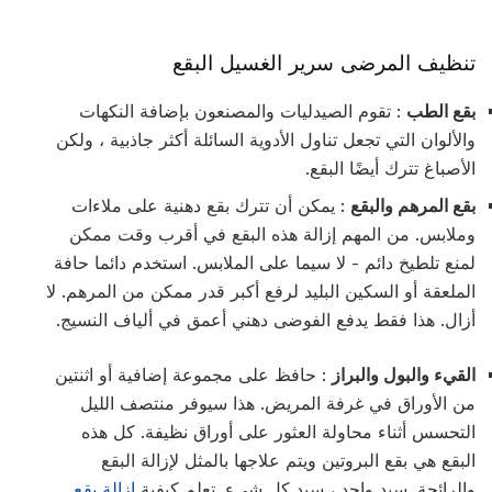
تنظيف المرضى سرير الغسيل البقع
بقع الطب
: تقوم الصيدليات والمصنعون بإضافة النكهات
والألوان التي تجعل تناول الأدوية السائلة أكثر جاذبية ، ولكن
الأصباغ تترك أيضًا البقع.
بقع المرهم والبقع
: يمكن أن تترك بقع دهنية على ملاءات
وملابس. من المهم إزالة هذه البقع في أقرب وقت ممكن
لمنع تلطيخ دائم - لا سيما على الملابس. استخدم دائما حافة
الملعقة أو السكين البليد لرفع أكبر قدر ممكن من المرهم. لا
أزال. هذا فقط يدفع الفوضى دهني أعمق في ألياف النسيج.
القيء والبول والبراز
: حافظ على مجموعة إضافية أو اثنتين
من الأوراق في غرفة المريض. هذا سيوفر منتصف الليل
التحسس أثناء محاولة العثور على أوراق نظيفة. كل هذه
البقع هي بقع البروتين ويتم علاجها بالمثل لإزالة البقع
والرائحة. سيد واحد ، سيد كل شيء. تعلم كيفية
إزالة بقع