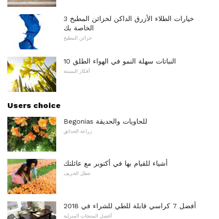
3 خيارات الطلاء الأزرق الداكن لخزائن المطبخ
الخاصة بك
خزائن المطبخ
10 النباتات سهلة النمو في الهواء الطلق
أفكار البستنة
Users choice
Begonias للحاويات والحديقة
زراعة الحدائق
أشياء للقيام بها في أكتوبر مع عائلتك
عطل الخريف
أفضل 7 كراسي قابلة للطي للشراء في 2018
أفضل المنتجات المنزلية