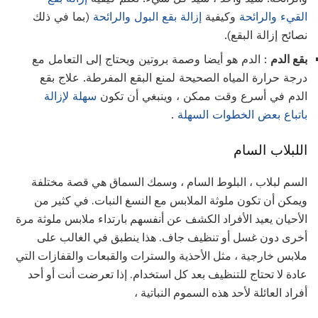
القيء والرائحة
وكيفية
إزالة بقع البول والرائحة
(بما في ذلك
نصائح إزالة البقع).
بقع الدم
: الدم هو أيضا وصمة بروتين ويحتاج إلى التعامل مع
درجة حرارة المياه الصحيحة لمنع البقع المفرطة. علاج بقع
الدم في أسرع وقت ممكن ، وينبغي أن تكون
سهلة لإزالة
باتباع بعض الخطوات السهلة
.
اللبلاب السام
السم لبلاب ، البلوط السام ، وسمك السماق هي قصة مختلفة
ويمكن أن تكون ملوثة الملابس مع النسغ النبات. في كثير من
الأحيان يعيد الأفراد الكشف عن أنفسهم بارتداء ملابس ملوثة مرة
أخرى دون غسل أو تنظيف جاف. هذا ينطبق في الغالب على
ملابس خارجية ، مثل الأحذية والسترات والقبعات والقفازات التي
عادة لا تحتاج للتنظيف بعد كل استخدام. إذا تعرضت أنت أو أحد
أفراد العائلة لأحد هذه السموم النباتية ،