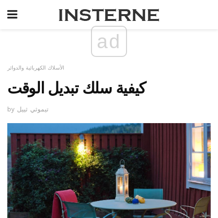
ad
الأسلاك الكهربائية والدوائر
كيفية سلك تبديل الوقت
by تيموثي ثييل