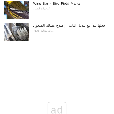
Wing Bar - Bird Field Marks
أساسيات الطيور
اجعلها تبدأ مع تبديل الباب - إصلاح غسالة الصحون
ادوات منزلية الأفكار
ad