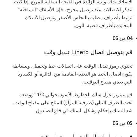
الأسلاك بدقة وثنية الزائدة في الفتحة السفلية للمربع. إذا كنت
تتذكر الاتصالات عند توصيل مخرج ، فإن الأسلاك "الساخنة"
ترتبط بأطراف مطلية بالنحاس الأصفر وتوصيل الأسلاك
المحايدة بأطراف فضية اللون.
04 من 06
قم بتوصيل اتصال Lineto تبديل وقت
تحتوي رموز تبديل الوقت على اتصالات خط وتحميل. وببساطة
يكون اتصال الخط هو التغذية القادمة من الدائرة أو الكسارة
التي تغذي مفتاح التوقيت.
ﻗﻢ ﺑﺘﻤﺮﻳﺮ ﻋﺰل ﺳﻠﻚ اﻟﺨﻄﻮط اﻷﺳﻮد ﺑﺤﻮاﻟﻲ 1/2 "ووﺿﻌﻪ
ﺗﺤﺖ اﻟﻄﺮف اﻟﺘﺎﻟﻲ (ﻃﺮﻓﻴﺔ اﻟﻤﺮآﺰ) اﻟﻤﺘﺎح ﻋﻠﻰ ﻣﻔﺘﺎح اﻟﻮﻗﺖ.
شد السلك بإحكام وشكل السلك في قاع الصندوق.
05 من 06