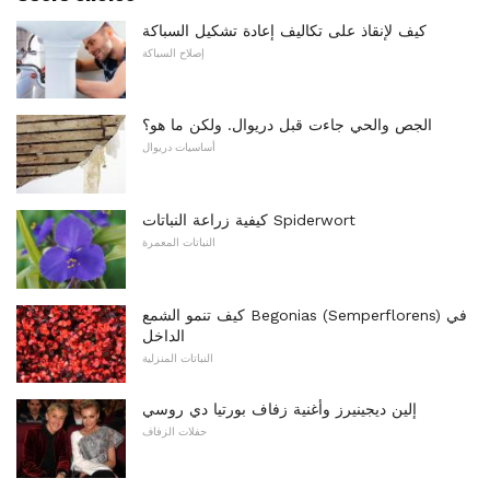
كيف لإنقاذ على تكاليف إعادة تشكيل السباكة
إصلاح السباكة
الجص والحي جاءت قبل دريوال. ولكن ما هو؟
أساسيات دريوال
كيفية زراعة النباتات Spiderwort
النباتات المعمرة
كيف تنمو الشمع Begonias (Semperflorens) في
الداخل
النباتات المنزلية
إلين ديجينيرز وأغنية زفاف بورتيا دي روسي
حفلات الزفاف