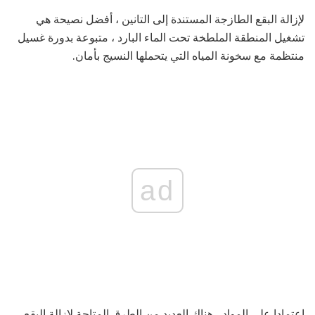
لإزالة البقع الطازجة المستندة إلى التانين ، أفضل نصيحة هي
تشغيل المنطقة الملطخة تحت الماء البارد ، متبوعة بدورة غسيل
منتظمة مع سخونة المياه التي يتحملها النسيج بأمان.
ad
اعتمادا على المواد ، هناك العديد من الطرق المتاحة لإزالة البقع