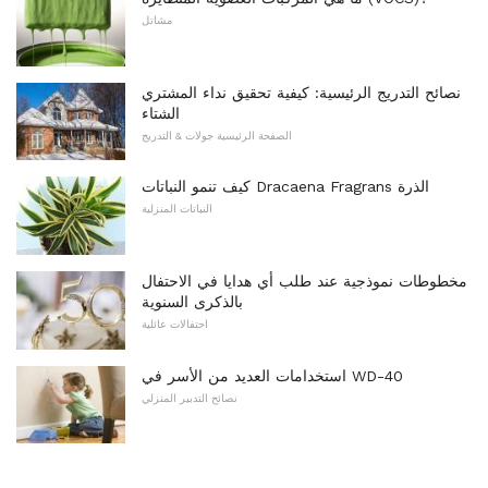
مشاتل
نصائح التدريج الرئيسية: كيفية تحقيق نداء المشتري
الشتاء
الصفحة الرئيسية جولات & التدريج
كيف تنمو النباتات Dracaena Fragrans الذرة
النباتات المنزلية
مخطوطات نموذجية عند طلب أي هدايا في الاحتفال
بالذكرى السنوية
احتفالات عائلية
استخدامات العديد من الأسر في WD-40
نصائح التدبير المنزلي