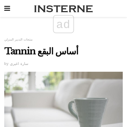
ad
منتجات التدبير المنزلي
Tannin أساس البقع
by سارة اغيري