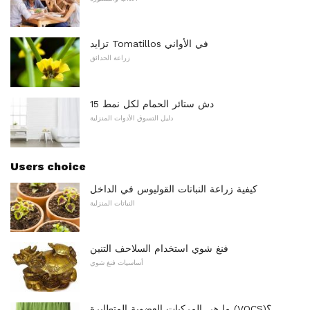
تزايد Tomatillos في الأواني
زراعة الحدائق
15 دش ستائر الحمام لكل نمط
دليل التسوق الأدوات المنزلية
Users choice
كيفية زراعة النباتات القوليوس في الداخل
النباتات المنزلية
فنغ شوي استخدام السلاحف التنين
أساسيات فنغ شوي
ما هي المركبات العضوية المتطايرة (VOCS)؟