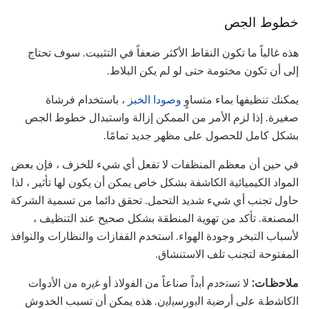
خطوط الجص
هذه غالباً ما تكون النقاط الأكثر ضعفاً في التثبيت. سوف تحتاج
إلى أن تكون مختومة حتى لو لم يكن البلاط.
يمكنك تنظيفها بماء متساوٍ
وصودا الخبز
، باستخدام فرشاة
صغيرة. إذا لزم الأمر من الممكن إزالة واستبدال خطوط الجص
بشكل كامل للحصول على مظهر جديد تمامًا.
في حين أن معظم المنظفات لا تفعل أي شيء للخزف ، فإن بعض
المواد الكيميائية الكاشفة بشكل خاص يمكن أن يكون لها تأثير ، لذا
حاول تجنب أي شيء شديد التحمل. تحقق دائما من تسمية الشركة
المصنعة. تأكد من تهوية المنطقة بشكل صحيح عند التنظيف ،
لأسباب التبخر وجودة الهواء. استخدم القفازات والنظارات والنوافذ
المفتوحة لتجنب تلف الاستنشاق.
ﻣﻼﺣظﺎت:
ﻻ ﺗﺳﺗﺧدم أﺑداً ﺻﻧﺎﻋﺎً ﻣن اﻟﻔوﻻذ أو ﻏﯾره ﻣن اﻷدوات
اﻟﮐﺎﺷطﺔ ﻋﻟﯽ أرﺿﯾﺔ اﻟﺑورﺳﯾﻟﯾن. هذه يمكن أن تسبب الخدوش