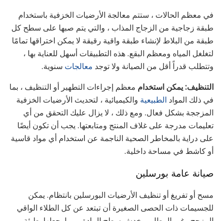
في معظم الحالات ، ستتم معالجة الأرضيات الخزفية باستخدام
طبقة زجاجية من الزجاج المذاب ، والتي يتم صبها على سطح كل
طبقة من البلاط لإنشاء طبقة واقية رقيقة لا يمكن اختراقها تمامًا
لتغلغل المياه ومعظم البقع. هذه التطبيقات أسهل للعناية بها ،
وتتطلب قدراً أقل من الصيانة ولا توجد
معالجات
سنوية.
التنظيف: يمكن استخدام
معظم إجراءات التطهير أو التنظيف ، بما
في ذلك المواد
الطبيعية
والكيميائية ، لتحديث الأرضيات الخزفية
المزججة بشكل فعال. ومع ذلك ، لا يزال عليك التحقق من أي
تعليمات مدرجة على غلاف المنتج ومتابعتها. يجب أن تكون أيضًا
على دراية بالمخاطر الصحية الناجمة عن استخدام أي مواد قاسية
أو كاشط في مساحة داخلية.
صيانة عامة بورسلين
مسح أو تفريغ أو تنظيف الأرضيات البورسلين بانتظام. يمكن
للجسيمات ذات الحصى الصغيرة أن تبتعد عن كل الطلاء الواقي
المزجج وغير المطلي وخدش سطح المادة ، مما يجعلها بطيئة