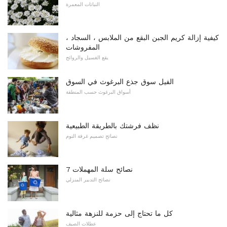
النباتات المعمرة
كيفية إزالة كريم الجبن البقع من الملابس ، السجاد ،
المفروشات
بقع الغسيل والروائح
الفيل سوق جذع البرغوث في السوق
أسواق البرغوث حسب المنطقة
نظف فرشتك بالطريقة الطبيعية
نصائح تصميم غرفة النوم
7 نصائح سلة المهملات
نصائح التدبير المنزلي
كل ما تحتاج إلى حزمة للنزهة مثالية
عطلات الصيف