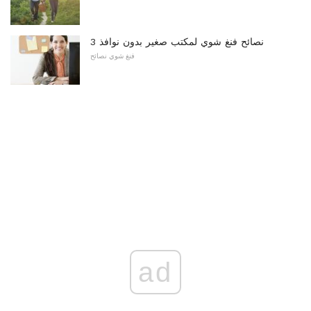
3 نصائح فنغ شوي لمكتب صغير بدون نوافذ
فنغ شوي نصائح
ad