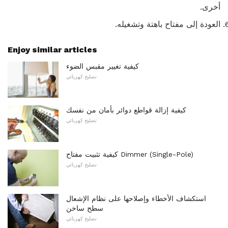
أخرى.
العودة إلى مفتاح باهتة وتشغيله.
Enjoy similar articles
كيفية تغيير مقبس الضوء
تصليح كهربائي
كيفية إزالة قواطع دوائر بأمان من نفسك
تصليح كهربائي
كيفية تثبيت مفتاح Dimmer (Single-Pole)
تصليح كهربائي
استكشاف الأخطاء وإصلاحها على نظام الإشعال
سطح ساخن
تصليح كهربائي