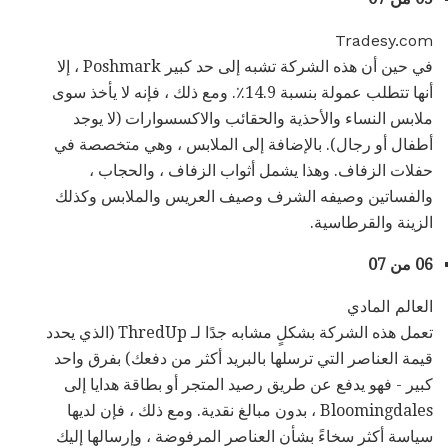
Tradesy.com
في حين أن هذه الشركة تشبه إلى حد كبير Poshmark ، إلا
أنها تتطلب عمولة بنسبة 14.9٪. ومع ذلك ، فإنه لا يأخذ سوى
ملابس النساء والأحذية والحقائب والاكسسوارات (لا يوجد
أطفال أو رجال). بالإضافة إلى الملابس ، وهي متخصصة في
حفلات الزفاف. وهذا يشمل أثواب الزفاف ، والحجاب ،
والفساتين وصيفه الشرف وصيف العريس والملابس وكذلك
الزينة والقرطاسية.
06 من 07
العالم المادي
تعمل هذه الشركة بشكلٍ مشابه جدًا لـ ThredUp (الذي يحدد
قيمة العناصر التي ترسلها بالبريد أكثر من دفعك) بفرق واحد
كبير - فهو يدفع عن طريق رصيد المتجر أو بطاقة هدايا إلى
Bloomingdales ، بدون مبالغ نقدية. ومع ذلك ، فإن لديها
سياسة أكثر سخاءً بشأن العناصر المرفوضة ، وإرسالها إليك