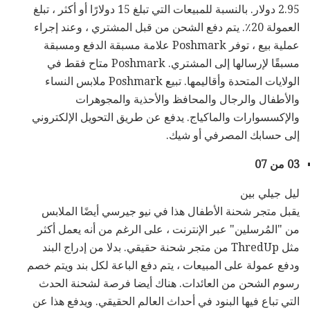
2.95 دولار. بالنسبة للمبيعات التي تبلغ 15 دولارًا أو أكثر ، تبلغ
العمولة 20٪. يتم دفع الشحن من قبل المشتري ، وعند إجراء
عملية بيع ، توفر Poshmark علامة مسبقة الدفع ومسبقة
مسبقًا لإرسالها إلى المشتري. Poshmark متاح فقط في
الولايات المتحدة وأقاليمها. تبيع Poshmark ملابس النساء
والأطفال والرجال والمحافظ والأحذية والمجوهرات
والإكسسوارات والماكياج. يدفع عن طريق التحويل الإلكتروني
إلى حسابك المصرفي أو شيك.
03 من 07
ليل جيلي بين
يقبل متجر شحنة الأطفال هذا في نيو جيرسي أيضًا الملابس
من "المُرسلين" عبر الإنترنت ، على الرغم من أنه يعمل أكثر
مثل ThredUp من متجر شحنة حقيقي. بدلا من إدراج البند
ودفع عمولة على المبيعات ، يتم دفع الباعة لكل بند ويتم خصم
رسوم الشحن من العائدات. هناك أيضا فرصة لشحنة الحدث
التي تباع فيها البنود في أحداث العالم الحقيقي. ويدفع هذا عن