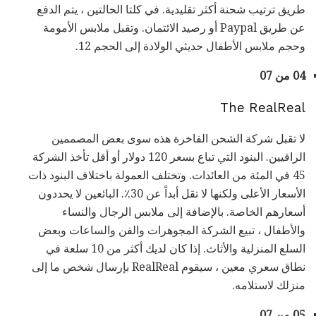
طريق ترتيب شحنة أكثر تقليدية. في كلتا الحالتين ، يتم الدفع
عن طريق Paypal أو رصيد الائتمان. وتقبل ملابس الأمومة
وحجم ملابس الأطفال حديثي الولادة إلى الحجم 12.
04 من 07
The RealReal
لا تقبل شركة الشحن الفاخرة هذه سوى بعض المصممين
الراقيين. البنود التي تباع بسعر 120 دولار أو أقل تأخذ الشركة
45 في المئة من العائدات. وتختلف العمولة باختلاف البنود ذات
الأسعار الأعلى ولكنها لا تقل أبداً عن 30٪. البائعين لا يحددون
أسعارهم الخاصة. بالإضافة إلى ملابس الرجال والنساء
والأطفال ، تبيع الشركة المجوهرات والفن والساعات وبعض
السلع المنزلية والأثاث. إذا كان لديك أكثر من 10 سلعة في
نطاق سعري معين ، سيقوم RealReal بإرسال شخص ما إلى
منزلك لاستلامه.
05 من 07