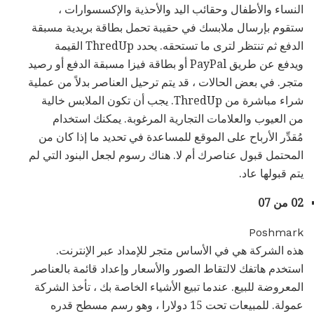
النساء والأطفال وحقائب اليد والأحذية والإكسسوارات ،
ستقوم بإرسال ملابسك في حقيبة تحمل بطاقة بريدية مسبقة
الدفع ثم تنتظر لترى ما تستحقه. يحدد ThredUp القيمة
ويدفع عن طريق PayPal أو بطاقة فيزا مسبقة الدفع أو رصيد
متجر. في بعض الحالات ، قد يتم ترحيل العناصر بدلاً من عملية
شراء مباشرة من ThredUp. يجب أن تكون الملابس خالية
من العيوب والعلامات التجارية المرغوبة. يمكنك استخدام
مُقدِّر الأرباح على الموقع للمساعدة في تحديد ما إذا كان من
المحتمل قبول عناصرك أم لا. هناك رسوم لجعل البنود التي لم
يتم قبولها عاد.
02 من 07
Poshmark
هذه الشركة هي في الأساس متجر للإمداد عبر الإنترنت.
استخدم هاتفك لالتقاط الصور والأسعار وإعداد قائمة بالعناصر
المعروضة للبيع. عندما تبيع الأشياء الخاصة بك ، تأخذ الشركة
عمولة. للمبيعات تحت 15 دولارا ، وهو رسم مسطح قدره