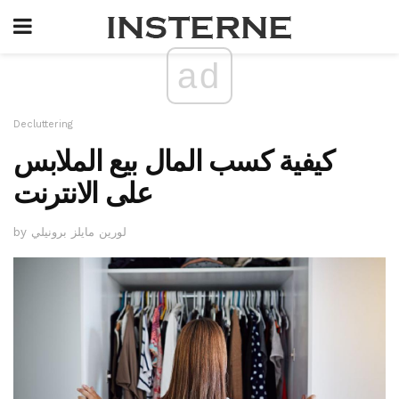
ad
Decluttering
كيفية كسب المال بيع الملابس
على الانترنت
by لورين مايلز برونيلي