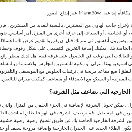
iriana88 عبر إيداع الصور
لإخراج جانب الهاوي من المشترين. بالنسبة للعديد من المشترين ، فإ
ءة ، أو الخياطة ، أو الصياغة إلى غرفة أخرى من المنزل أمر أساسي. تد
ن يصورون أنفسهم في منزلك قبل أن يقرروا تقديم عرض لك. اعتمادًا 
 الخاصة بك ، يمكنك إضافة التخزين التنظيمي على شكل رفوف وخطافات
و للعائلات التي ترغب في الحصول على غرفة فنية. هل لديك منظر رائع
استوديو يوغا منزلي أو مكتبة للمشترين للجلوس والاستمتاع بالمشاهد.
 للقلق! ضع مقاعد مريحة في ترتيبات الجلوس مع الموسيقى والتلفزيو
بات المنزلية أو التسكع مع الأصدقاء أو مضاعفة كمكتب منزلي للبالغين.
 الخارجية التي تضاعف مثل الشرفة؟
ازل ، يمكن تحويل الشرفة الإضافية في الجزء الخلفي من المنزل والتي
ين في المستقبل. قم برصيف الشرفة في الهواء الطلق لمناشدة العائل
زيين الشرفة الخارجية الخاصة بك عن طريق تلطيخ أرضية أرضية خشبي
يكون الطلاء الجديد على الجدران الخارجية وإضافة مروحة سقف أو حتى