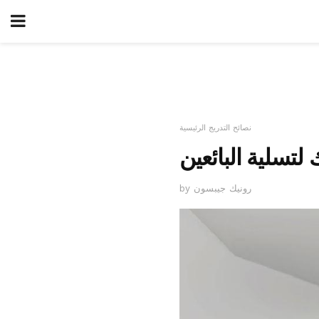
نصائح التدريج الرئيسية
تسلية البائعين
by رونيك جيبسون