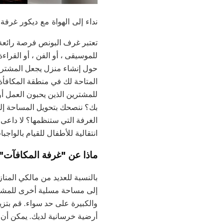
نداء إلى الهواة مع ديكور غرفة مكافأة إبداعية. w
تعتبر غرف البونص فرصة رائعة 
للموسيقى ، أو الفن ، أو القرا
حول إنشاء منزل يجعل المشتري
المتاحة لك في منطقة المكافأة
للمشترين الذين يحبون العمل أ
بك؟ ننصحك بتحويل المساحة إلى 
الغرفة التي ستنظمها؟ لا داعى
انتقالية للأطفال للقيام بالواج
ماذا عن "غرفة المكافآت"
بالنسبة للعديد من مالكي المن
إلى مساحة مسلية أخرى للمشتر
والكبيرة على حد سواء. قم بت
أرضية خرسانية لديك. يمكن أن 