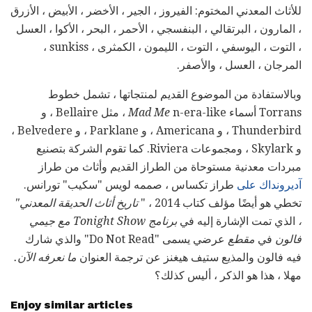
للأثاث المعدني المختوم: الفيروز ، الجير ، الأخضر ، الأبيض ، الأزرق
، المارون ، البرتقالي ، البنفسجي ، الأحمر ، البحر ، الأكوا ، العسل
، التوت ، اليوسفي ، التوت ، الليمون ، الكمثرى ، sunkiss ،
المرجان ، العسل ، والأصفر.
وبالاستفادة من الموضوع القديم لمنتجاتها ، تشمل خطوط
Torrans أسماء
Mad Me
n-era-like ، مثل Bellaire ، و
Thunderbird ، و Americana ، و Parklane ، و Belvedere ،
و Skylark ، ومجموعات Riviera. كما تقوم الشركة بتصنيع
مبردات معدنية مستوحاة من الطراز القديم وأثاث من طراز
آديرونداك على
طراز تكساس ، صممه لويس "سكيب" تورانس.
تخطي هو أيضًا مؤلف كتاب 2014 ، "
تاريخ أثاث الحديقة المعدني"
،
الذي تمت الإشارة إليه في
برنامج Tonight Show مع جيمي
فالون
في
مقطع
عرضي يسمى "Do Not Read" والذي شارك
فيه فالون والمذيع ستيف هيغنز عن ترجمة العنوان
ما نعرفه الآن.
مهلا ، هذا هو الذكر ، أليس كذلك؟
Enjoy similar articles