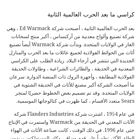
كراسي ما بعد الحرب العالمية الثانية
بعد الحرب العالمية الثانية ، أصبحت شركة Ed Warmack ، وهي
شركة تصنيع وألواح معدنية من أركنساس ، أكبر منتج لسخانات
الغاز في الولايات المتحدة. وبدأت شركة Warmack أيضاً تصنيع
أثاث من الحوائط الفولاذية لجميع عائلات ما بعد الحرب والمنازل
الجديدة التي تنتشر في أرجاء البلاد. زيادة الطلب على الكراسي
المعدنية في الحديقة ، والطائرات الشراعية ، وطاولات الحديقة
الفولاذية المطابقة ، وأجهزة الروك ذات المنصة الدوارة. سرعان
ما أصبحت الشركة أكبر مصنع للأثاث في الحديقة الشتوية في
الولايات المتحدة. وقد تم تصميم بعض الخطوط حصريًا لمتجر
Sears متعدد الأقسام ، كما ظهرت في كتالوجاتها الموسمية.
في عام 1954 ، اشترت شركة Flanders Industries شركة
الأثاث المعدني في الحديقة من Warmack واستمرت في الإنتاج
حتى عام 1996. في ذلك الوقت ، كانت صناعة الأثاث في الهواء
الطلق الأكثر تطوراً على قدم وساق ، وكان المستهلكون يريدون