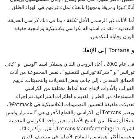
أثاثًا كبيرًا ومريحًا ومجهزًا بالفناء لملء غرفهم في الهواء الطلق .
أما الأثاث غير الرسمي الأقل تكلفة - بما في ذلك كراسي الحديقة
المعدنية - فقد تم استبداله بكراسي بلاستيكية وراتنجية خفيفة
الوزن وقابلة للتكديس.
و Torrans إلى الإنقاذ
في عام 2002 ، أعاد الزوجان اللذان يحملان اسم "لويس" و "كاثي
تورانس" و " شركة تورانس للتصنيع" ، نفس المجموعة من أثاث
الحدائق المعدني ، إلى جانب بعض التعديلات والتحديثات. لديهم
القوالب والأدوات لإنتاج عدة أنماط مختلفة من الكراسي
المستوحاة من الطراز القديم والطائرات الشراعية. تم إجراء
تعديلات طفيفة لتحسين التصميمات الكلاسيكية في Warmack ،
ويعتبر Torrans أن الكراسي والقطع الأخرى هي "استمرار وليس
نسخًا أو نسخًا" من النسخ الأصلية. تغيير واحد: الكراسي المعدنية
لشركة Torrans Manufacturing Co. أثقل ، وأكثر ثباتًا ،
وعموما أكثر أهمية من النماذج الأصلية في منتصف القرن.