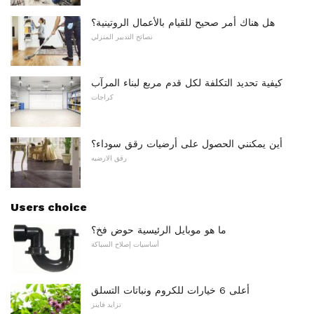
هل هناك أمر صحيح للقيام بالأعمال الروتينية؟
نصائح التدبير المنزلي
كيفية تحديد التكلفة لكل قدم مربع لبناء المرآب
كراجات
أين يمكنني الحصول على أرضيات رقق سوداء؟
رقق الارضيه
Users choice
ما هو موبايل الرئيسية حوض فخ؟
أساسيات إصلاح السباكة
أعلى 6 خيارات للكروم ونباتات التسلق
تزايد فاينز