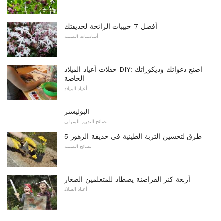
أفضل 7 حبيبات الرائحة لحديقتك
أساسيات البستنة
حفلات أعياد الميلاد DIY: اصنع دعواتك وديكوراتك
الخاصة
أعياد الميلاد
البوليستر
نصائح التدبير المنزلي
5 طرق لتحسين التربة الطينية في حديقة الزهور
نصائح البستنة
أربعة كنز القراصنة يصطاد للمتعلمين الصغار
أعياد الميلاد