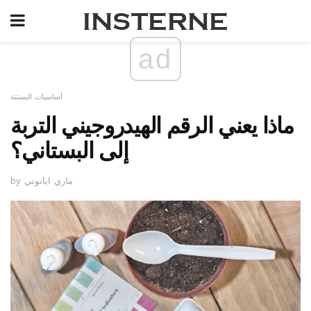
ad
أساسيات البستنة
ماذا يعني الرقم الهيدروجيني التربة
إلى البستاني؟
by ماري ايانوتي