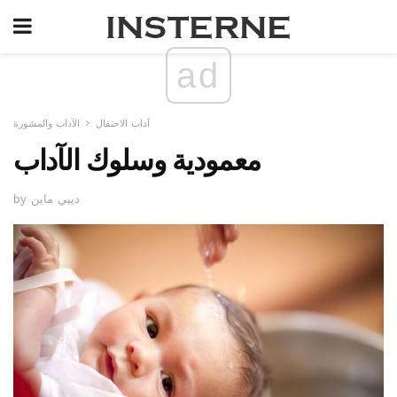
ad
آداب الاحتفال
الآداب والمشورة
معمودية وسلوك الآداب
by ديبي ماين