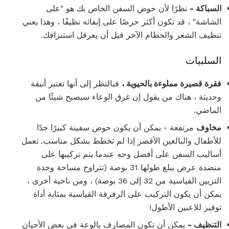
السباكة -
نظرًا لأن حوض السفن الخاص بك هو "على
الشاشة" ، قد تكون أكثر حرصًا على إبقائه نظيفًا ، وهذا يعني
تنظيف الشعر والحطام الآخر قبل أن يعرقل استنزافك.
السلبيات
فقرة قصيرة مملوءة بالحيوية ،
فبالنظر إلى أنها تعتبر أنيقة
وحديثة ، هناك من يقول إن غرق الوعاء سيصبح شيئًا من
الماضي.
مخاوف
مرتفعة - يمكن أن يكون حوض سفينة كبيرًا جدًا
للأطفال والبالغين الأقصر إذا لم تخطط بشكل مناسب. تعمل
أساليب السفن على أفضل وجه عندما يتم تركيبها على
منضدة عرض يبلغ طولها 31 بوصة (تتراوح مساحة وحدة
التزيين القياسية من 32 إلى 36 بوصة) ، ومن ناحية أخرى ،
يمكن أن يكون التركيب على الرفرفة القياسية بمثابة أداة
توفير للاعبين الأطول!
التنظيف -
يمكن أن تكون المصارف بالوعة في بعض الأحيان