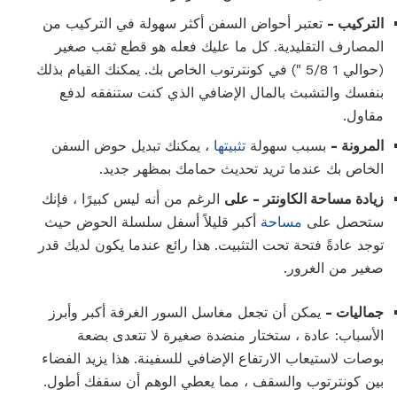
التركيب -
تعتبر أحواض السفن أكثر سهولة في التركيب من
المصارف التقليدية. كل ما عليك فعله هو قطع ثقب صغير
(حوالي 1 5/8 ") في كونترتوب الخاص بك. يمكنك القيام بذلك
بنفسك والتشبث بالمال الإضافي الذي كنت ستنفقه لدفع
مقاول.
المرونة -
بسبب سهولة
تثبيتها
، يمكنك تبديل حوض السفن
الخاص بك عندما تريد تحديث حمامك بمظهر جديد.
زيادة مساحة الكاونتر - على
الرغم من أنه ليس كبيرًا ، فإنك
ستحصل على
مساحة
أكبر قليلاً أسفل سلسلة الحوض حيث
توجد عادةً فتحة تحت التثبيت. هذا رائع عندما يكون لديك قدر
صغير من الغرور.
جماليات -
يمكن أن تجعل مغاسل السور الغرفة أكبر وأبرز
الأسباب: عادة ، ستختار منضدة صغيرة لا تتعدى بضعة
بوصات لاستيعاب الارتفاع الإضافي للسفينة. هذا يزيد الفضاء
بين كونترتوب والسقف ، مما يعطي الوهم أن سقفك أطول.