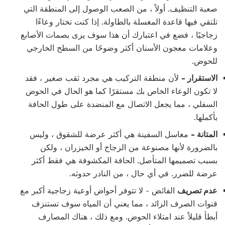
صعبة التنظيف. أولاً ، من الصعب الوصول إلى المنطقة التي
تلتقي فيها قاعدة المغسلة بالطاولة. إذا كنت تختار وعاءًا
زجاجيًا ، فضع في اعتبارك أن هذا سوف يرى بصمات الأصابع
وعلامات معجون الأسنان أكثر وضوحًا من السطح الخارجي
للحوض.
الاستقرار -
لأن منطقة التركيب هي مجرد ثقب صغير ، فقد
لا تكون الوعاء الخاص بك مستقرًا كما هو الحال في الحوض
السفلي ، مما يجعل الاتصال مع المنضدة على طول الحافة
بأكملها.
المتانة -
مغاسل السفينة هي أكثر عرضة للشقوق ، وليس
بالضرورة لأنها مصنوعة من الزجاج أو الخيزران ، ولكن
بسبب تصميمها المتأصل. الحافة المكشوفة هي فقط أكثر
عرضة للضرر. في أي حال ، من النادر حدوثه.
عدم تصريف
الفائض - لا تتوفر أحواض أوعية زجاجية أكبر مع
قنوات الصرف الزائد ، مما يعني أن المياه سوف تستنزف
أبطأ قليلاً عند امتلاء الحوض. ومع ذلك ، هناك المصارف