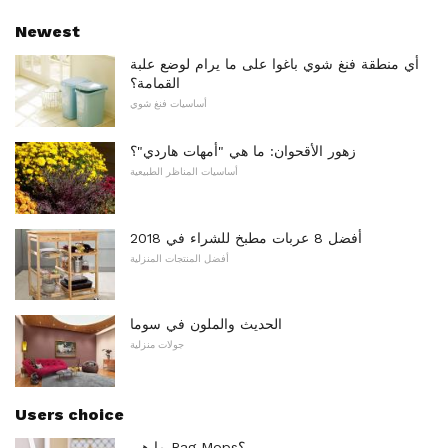
Newest
أي منطقة فنغ شوي باغوا على ما يرام لوضع علبة
القمامة؟
أساسيات فنغ شوي
زهور الأقحوان: ما هي "أمهات هاردي"؟
أساسيات المناظر الطبيعية
أفضل 8 عربات مطبخ للشراء في 2018
أفضل المنتجات المنزلية
الحديث والملون في سوما
جولات منزلية
Users choice
ما هي Rag Mops؟