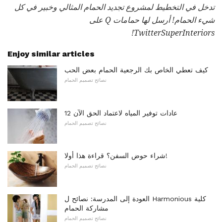
تدخل في التخطيط لمشروع تجديد الحمام المثالي وخبير في كل
شيء الحمام!
أرسل لها حمامات Q على
TwitterSuperInteriors!
Enjoy similar articles
كيف تعطي الخاص بك الرجعية الحمام بعض الحب
نصائح تصميم الحمام
12 عادات توفير المياه لاعتماد الحق الآن
نصائح تصميم الحمام
شراء حوض السفن؟ قراءة هذا أولا!
نصائح تصميم الحمام
العودة إلى المدرسة: نصائح ل Harmonious كلية
مشاركة الحمام
نصائح تصميم الحمام