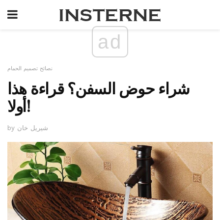
ad
نصائح تصميم الحمام
شراء حوض السفن؟ قراءة هذا
أولا!
by شيريل خان