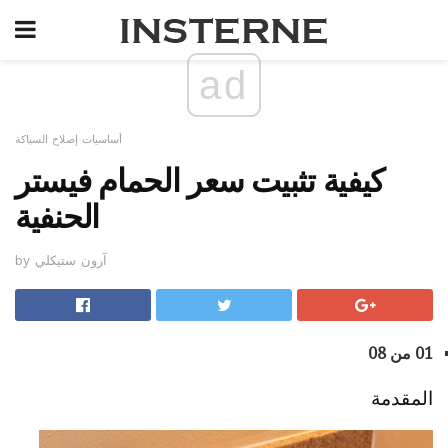
ad
أساسيات إصلاح السباكة
كيفية تثبيت سعر الحمام فيستر
الحنفية
by آرون ستيكلي
01 من 08
المقدمة