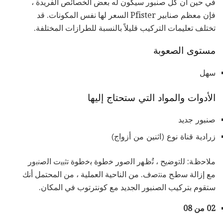
في حين أن كل صنبور سيكون له بعض الخصائص الفريدة ،
فإن معظم صنابير Pfister السعر لها نفس المكونات. قد
تختلف تعليمات التركيب قليلاً بالنسبة للطرازات المختلفة.
مستوى الصعوبة
سهل
الأدوات والمواد التي ستحتاج إليها
صنبور جديد
زرادية قناة نوع (اثنين من أزواج)
ﻣﻼﺣظﺔ: ﻟﻟﺗوﺿﯾﺢ ، ﺗُظﮭر اﻟﺻور ﺧطوة ﺑﺧطوة ﺗﺛﺑﯾت اﻟﺻﻧﺑور
ﻣﻊ إزاﻟﺔ ﺳطﺢ ﻣﻧﺗﺻف. من الناحية العملية ، من المحتمل أنك
ستقوم بتركيب الصنبور الجديد مع كونترتوب في المكان.
02 من 08