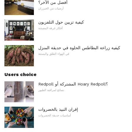
أفضل من الآخر؟
أرضيات من الخيزران
كيفية تزيين حول التلفزيون
أفكار غرفة المعيشة
كيفية زراعة البطاطس الحلوة في حديقة المنزل
في الهواء الطلق والبستنة
Users choice
Redpoll المشتركة أو Hoary Redpoll؟
نصائح لمراقبة الطيور
إقران النبيذ بالخضروات
أساسيات حديقة الخضروات