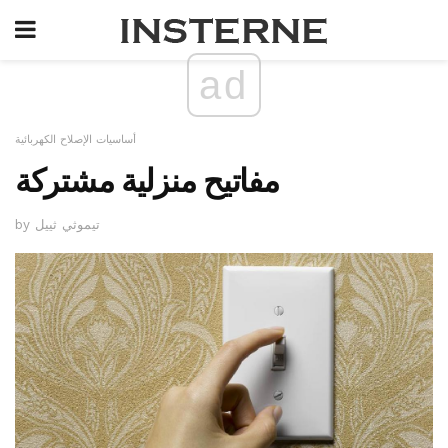
ad
أساسيات الإصلاح الكهربائية
مفاتيح منزلية مشتركة
by تيموثي ثييل