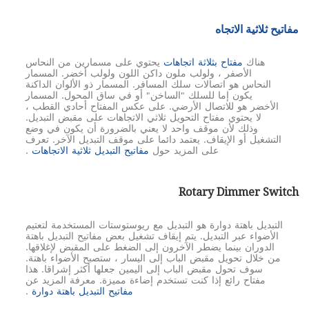
مفاتيح ثلاثية الاتجاه
هناك
مفتاح بثلاثة اتجاهات
يحتوي على مسمارين من النحاس
الأصفر ، ولولب ملون داكن اللون ولولب أخضر. المسمار
النحاس هو اتصالات سلك المسافر. المسمار ذو الألوان الداكنة
يكون إما للسلك "الساخن" أو في ساق المحول. المسمار
الأخضر هو للاتصال الأرضي. على عكس المفتاح أحادي القطب ،
لا يحتوي مفتاح التحويل ثلاثي الاتجاهات على مقبض التبديل.
وذلك لأن موقف واحد لا يعني بالضرورة أن يكون في وضع
التشغيل أو الإيقاف. يعتمد دائما على موقف التبديل الآخر. تعرف
على المزيد حول
مفاتيح التبديل ثلاثية الاتجاهات
.
Rotary Dimmer Switch
التبديل باهتة دوارة هو التبديل مع ريوستوستات المستخدمة لتعتيم
الأضواء عبر التبديل. يتم إيقاف تشغيل بعض مفاتيح التبديل باهتة
الدوران بينما يضطر الآخرون إلى الضغط على المقبض لإغلاقها.
من خلال تحويل مقبض الباب إلى اليسار ، ستصبح الأضواء باهتة.
سوف تحول مقبض الباب إلى اليمين جعلها أكثر إشراقا. هذا
مفتاح رائع إذا كنت تستخدم إضاءة مميزة. معرفة المزيد عن
مفاتيح التبديل باهتة دوارة
.