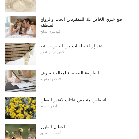
فنغ شوي الخاص بك المفقودين الحب والزواج
المنطقة
فنغ شوي نصائح
عند إزالة خلفيات من الجص ، انتبه!
لاصق الجدار الجص
الطريقة الصحيحة لمعالجة ظرف
الآداب والمشورة
انخفاض منخفض نباتات لافندر القطن
أفكار البستنة
اعطال الطيور
أساسيات الطيور