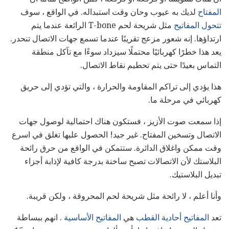
المفتاح
لديك به عيوب وحان وقت استبداله. في الواقع ، سوف
تتحول المفاتيح
مثل شريحة لحم T-bone الرائعة عندما يتم
ارتداؤها. إنه شعور مزعج تقريبًا عندما تسمع جهات الاتصال تنحدر.
يعد هذا خطرًا كهربائيًا محتملًا سيزداد سوءًا مع تآكل منطقة
التماس بعيدًا حتى يتم تحطيم نقاط الاتصال.
هذا يؤدي إلى تراكم المقاومة والحرارة ، والتي تؤدي إلى حريق
كهربائي في مرحلة ما.
إذا سمعت صوت الأزيز ، فستكون هناك احتمالية لوصول جهات
الاتصال وتسخين المفتاح. غير جيد! الحصول عليها تغلق في اسرع
وقت ممكن واغلاق الدائرة. ستتمكن في الواقع من حرق رائحة
البلاستك لأن الاتصالات تصبح ساخنة بدرجة كافية لإذابة أجزاء
تبديل البلاستيك.
وأنا أعلم ، لا رائحة مثل شريحة لحم المحروقة ، ولكن قريبة.
تعد
المفاتيح أحادية القطب
هي
المفاتيح الأساسية
. انهم ببساطة